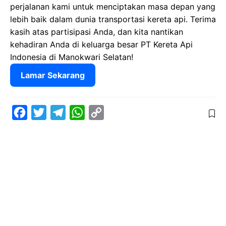
perjalanan kami untuk menciptakan masa depan yang
lebih baik dalam dunia transportasi kereta api. Terima
kasih atas partisipasi Anda, dan kita nantikan
kehadiran Anda di keluarga besar PT Kereta Api
Indonesia di Manokwari Selatan!
Lamar Sekarang
F
T
T
W
C
a
w
e
h
o
c
i
l
a
p
e
t
e
t
y
b
t
g
s
L
o
e
r
A
i
o
r
a
p
n
k
m
p
k