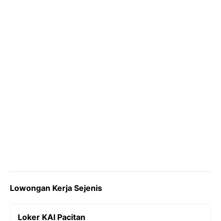
o
r
a
p
n
k
m
p
k
Lowongan Kerja Sejenis
Loker KAI Pacitan