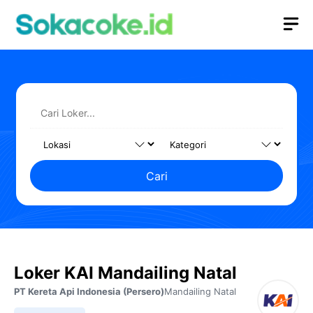
Langsung
M
ke
isi
Cari
Loker KAI Mandailing Natal
PT Kereta Api Indonesia (Persero)
Mandailing Natal