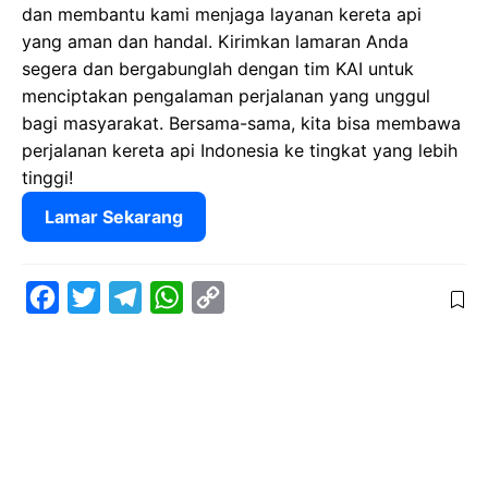
dan membantu kami menjaga layanan kereta api
yang aman dan handal. Kirimkan lamaran Anda
segera dan bergabunglah dengan tim KAI untuk
menciptakan pengalaman perjalanan yang unggul
bagi masyarakat. Bersama-sama, kita bisa membawa
perjalanan kereta api Indonesia ke tingkat yang lebih
tinggi!
Lamar Sekarang
F
T
T
W
C
a
w
e
h
o
c
i
l
a
p
e
t
e
t
y
b
t
g
s
L
o
e
r
A
i