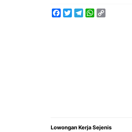
F
T
T
W
C
a
w
e
h
o
c
i
l
a
p
e
t
e
t
y
b
t
g
s
L
o
e
r
A
i
o
r
a
p
n
k
m
p
k
Lowongan Kerja Sejenis