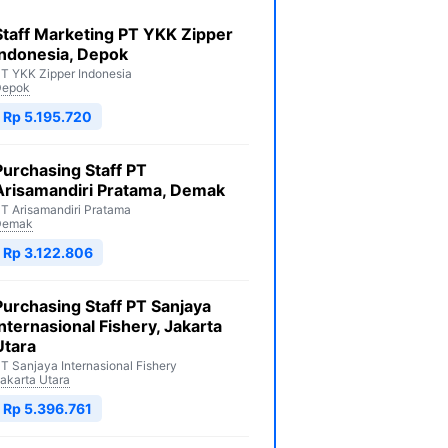
Staff Marketing PT YKK Zipper
Indonesia, Depok
T YKK Zipper Indonesia
Depok
Rp 5.195.720
Purchasing Staff PT
Arisamandiri Pratama, Demak
T Arisamandiri Pratama
Demak
Rp 3.122.806
Purchasing Staff PT Sanjaya
Internasional Fishery, Jakarta
Utara
T Sanjaya Internasional Fishery
akarta Utara
Rp 5.396.761