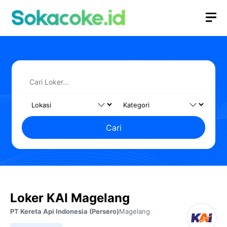
Langsung
M
ke
isi
Cari
Loker KAI Magelang
PT Kereta Api Indonesia (Persero)
Magelang