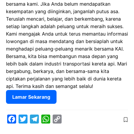
bersama kami. Jika Anda belum mendapatkan
kesempatan yang diinginkan, janganlah putus asa.
Teruslah mencari, belajar, dan berkembang, karena
setiap langkah adalah peluang untuk meraih sukses.
Kami mengajak Anda untuk terus memantau informasi
lowongan di masa mendatang dan bersiaplah untuk
menghadapi peluang-peluang menarik bersama KAI.
Bersama, kita bisa membangun masa depan yang
lebih baik dalam industri transportasi kereta api. Mari
bergabung, berkarya, dan bersama-sama kita
ciptakan perjalanan yang lebih baik di dunia kereta
api. Terima kasih dan semangat selalu!
Lamar Sekarang
F
T
T
W
C
a
w
e
h
o