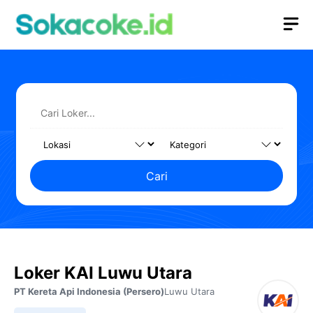
Langsung
M
ke
isi
Cari
Loker KAI Luwu Utara
PT Kereta Api Indonesia (Persero)
Luwu Utara