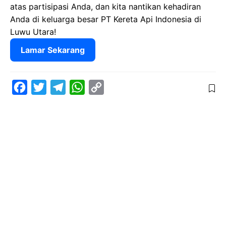
atas partisipasi Anda, dan kita nantikan kehadiran
Anda di keluarga besar PT Kereta Api Indonesia di
Luwu Utara!
Lamar Sekarang
F
T
T
W
C
a
w
e
h
o
c
i
l
a
p
e
t
e
t
y
b
t
g
s
L
o
e
r
A
i
o
r
a
p
n
k
m
p
k