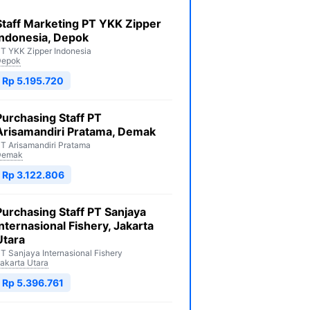
Staff Marketing PT YKK Zipper
Indonesia, Depok
T YKK Zipper Indonesia
Depok
Rp 5.195.720
Purchasing Staff PT
Arisamandiri Pratama, Demak
T Arisamandiri Pratama
Demak
Rp 3.122.806
Purchasing Staff PT Sanjaya
Internasional Fishery, Jakarta
Utara
T Sanjaya Internasional Fishery
akarta Utara
Rp 5.396.761