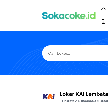
Langsung
ke
isi
Loker KAI Lembat
PT Kereta Api Indonesia (Perse