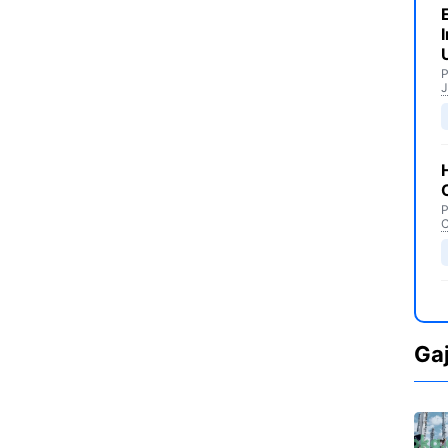
P
J
P
C
Ga