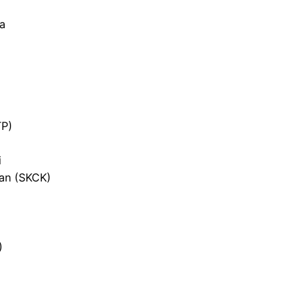
ja
TP)
i
ian (SKCK)
)