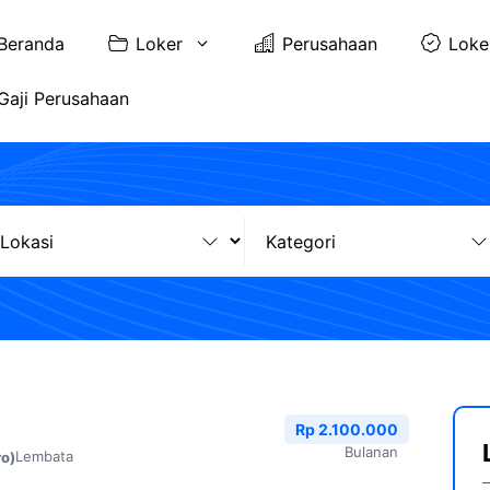
Beranda
Loker
Perusahaan
Loke
Gaji Perusahaan
a
Rp 2.100.000
Bulanan
Lembata
ro)