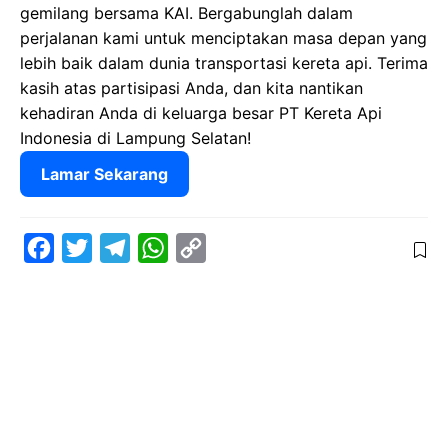
gemilang bersama KAI. Bergabunglah dalam
perjalanan kami untuk menciptakan masa depan yang
lebih baik dalam dunia transportasi kereta api. Terima
kasih atas partisipasi Anda, dan kita nantikan
kehadiran Anda di keluarga besar PT Kereta Api
Indonesia di Lampung Selatan!
Lamar Sekarang
F
T
T
W
C
a
w
e
h
o
c
i
l
a
p
e
t
e
t
y
b
t
g
s
L
o
e
r
A
i
o
r
a
p
n