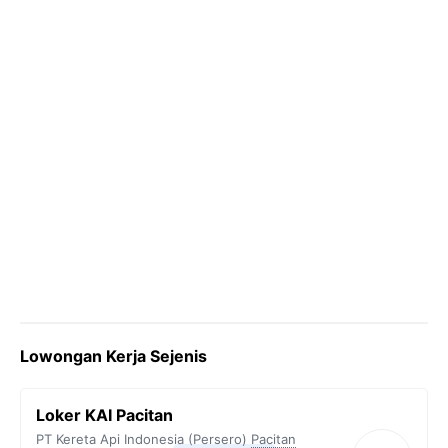
k
m
p
k
Lowongan Kerja Sejenis
Loker KAI Pacitan
PT Kereta Api Indonesia (Persero)
Pacitan