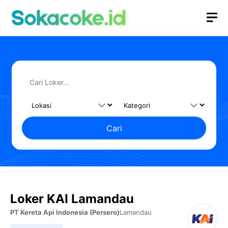
Langsung
M
ke
isi
Cari
Loker KAI Lamandau
PT Kereta Api Indonesia (Persero)
Lamandau