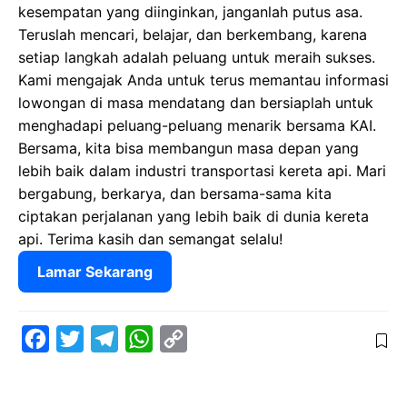
kesempatan yang diinginkan, janganlah putus asa.
Teruslah mencari, belajar, dan berkembang, karena
setiap langkah adalah peluang untuk meraih sukses.
Kami mengajak Anda untuk terus memantau informasi
lowongan di masa mendatang dan bersiaplah untuk
menghadapi peluang-peluang menarik bersama KAI.
Bersama, kita bisa membangun masa depan yang
lebih baik dalam industri transportasi kereta api. Mari
bergabung, berkarya, dan bersama-sama kita
ciptakan perjalanan yang lebih baik di dunia kereta
api. Terima kasih dan semangat selalu!
Lamar Sekarang
F
T
T
W
C
a
w
e
h
o
c
i
l
a
p