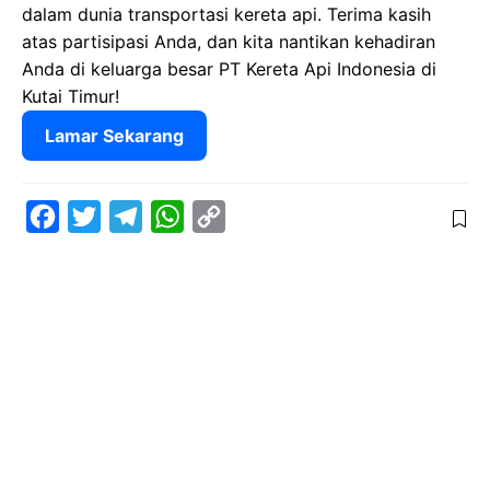
dalam dunia transportasi kereta api. Terima kasih
atas partisipasi Anda, dan kita nantikan kehadiran
Anda di keluarga besar PT Kereta Api Indonesia di
Kutai Timur!
Lamar Sekarang
F
T
T
W
C
a
w
e
h
o
c
i
l
a
p
e
t
e
t
y
b
t
g
s
L
o
e
r
A
i
o
r
a
p
n
k
m
p
k