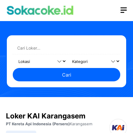
Langsung
M
ke
isi
Cari
Loker KAI Karangasem
PT Kereta Api Indonesia (Persero)
Karangasem