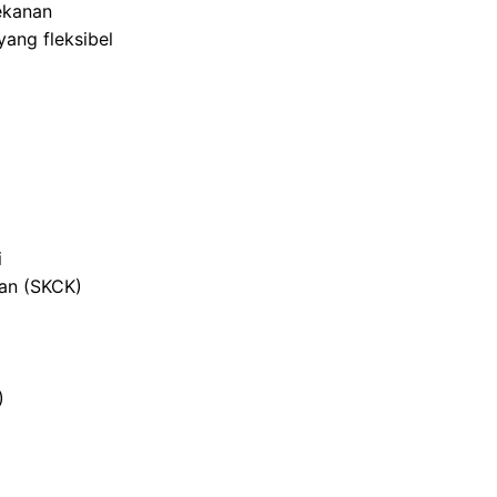
ekanan
ang fleksibel
i
ian (SKCK)
)