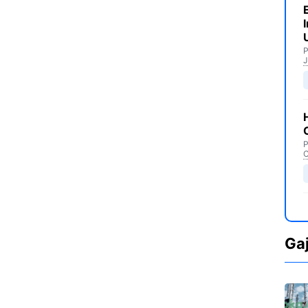
P
J
P
C
Ga