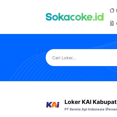
Langsung
ke
isi
Loker KAI Kabupa
PT Kereta Api Indonesia (Perse