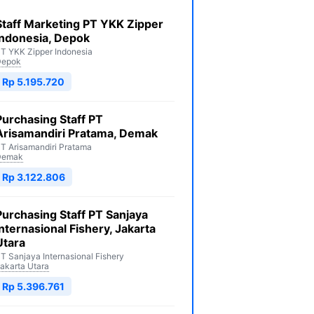
Staff Marketing PT YKK Zipper
Indonesia, Depok
T YKK Zipper Indonesia
Depok
Rp 5.195.720
Purchasing Staff PT
Arisamandiri Pratama, Demak
T Arisamandiri Pratama
Demak
Rp 3.122.806
Purchasing Staff PT Sanjaya
Internasional Fishery, Jakarta
Utara
T Sanjaya Internasional Fishery
akarta Utara
Rp 5.396.761