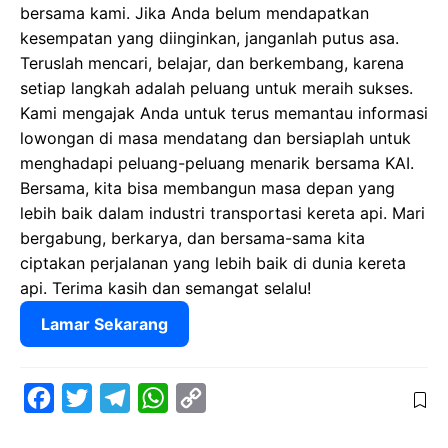
bersama kami. Jika Anda belum mendapatkan
kesempatan yang diinginkan, janganlah putus asa.
Teruslah mencari, belajar, dan berkembang, karena
setiap langkah adalah peluang untuk meraih sukses.
Kami mengajak Anda untuk terus memantau informasi
lowongan di masa mendatang dan bersiaplah untuk
menghadapi peluang-peluang menarik bersama KAI.
Bersama, kita bisa membangun masa depan yang
lebih baik dalam industri transportasi kereta api. Mari
bergabung, berkarya, dan bersama-sama kita
ciptakan perjalanan yang lebih baik di dunia kereta
api. Terima kasih dan semangat selalu!
Lamar Sekarang
F
T
T
W
C
a
w
e
h
o