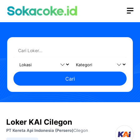
Langsung
M
ke
isi
Cari
Loker KAI Cilegon
PT Kereta Api Indonesia (Persero)
Cilegon