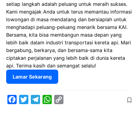
setiap langkah adalah peluang untuk meraih sukses.
Kami mengajak Anda untuk terus memantau informasi
lowongan di masa mendatang dan bersiaplah untuk
menghadapi peluang-peluang menarik bersama KAI.
Bersama, kita bisa membangun masa depan yang
lebih baik dalam industri transportasi kereta api. Mari
bergabung, berkarya, dan bersama-sama kita
ciptakan perjalanan yang lebih baik di dunia kereta
api. Terima kasih dan semangat selalu!
Lamar Sekarang
F
T
T
W
C
a
w
e
h
o
c
i
l
a
p
e
t
e
t
y
b
t
g
s
L