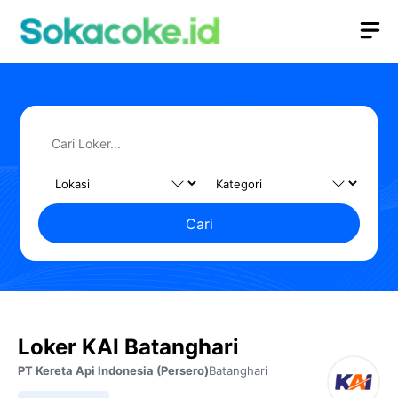
Langsung
M
ke
isi
Cari
Loker KAI Batanghari
PT Kereta Api Indonesia (Persero)
Batanghari