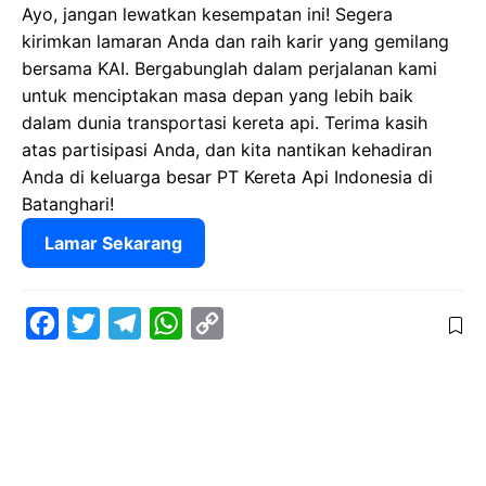
Ayo, jangan lewatkan kesempatan ini! Segera
kirimkan lamaran Anda dan raih karir yang gemilang
bersama KAI. Bergabunglah dalam perjalanan kami
untuk menciptakan masa depan yang lebih baik
dalam dunia transportasi kereta api. Terima kasih
atas partisipasi Anda, dan kita nantikan kehadiran
Anda di keluarga besar PT Kereta Api Indonesia di
Batanghari!
Lamar Sekarang
F
T
T
W
C
a
w
e
h
o
c
i
l
a
p
e
t
e
t
y
b
t
g
s
L