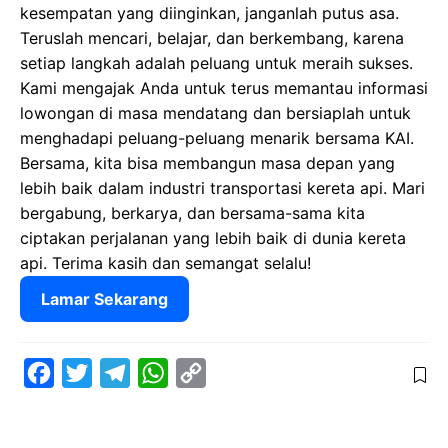
kesempatan yang diinginkan, janganlah putus asa.
Teruslah mencari, belajar, dan berkembang, karena
setiap langkah adalah peluang untuk meraih sukses.
Kami mengajak Anda untuk terus memantau informasi
lowongan di masa mendatang dan bersiaplah untuk
menghadapi peluang-peluang menarik bersama KAI.
Bersama, kita bisa membangun masa depan yang
lebih baik dalam industri transportasi kereta api. Mari
bergabung, berkarya, dan bersama-sama kita
ciptakan perjalanan yang lebih baik di dunia kereta
api. Terima kasih dan semangat selalu!
Lamar Sekarang
F
T
T
W
C
a
w
e
h
o
c
i
l
a
p