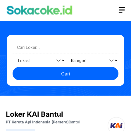
Langsung
M
ke
isi
Cari
Loker KAI Bantul
PT Kereta Api Indonesia (Persero)
Bantul