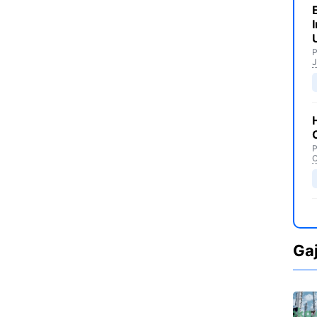
P
J
P
C
Ga