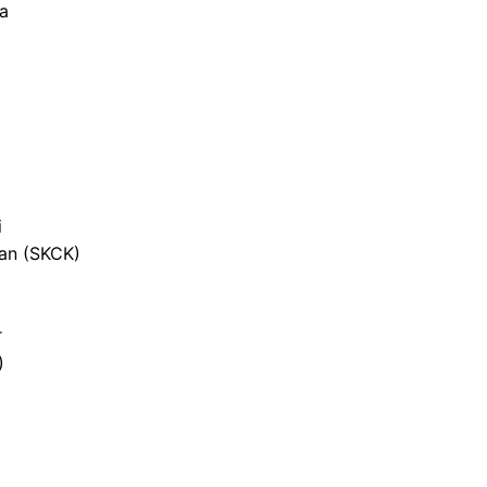
ja
i
ian (SKCK)
r
)