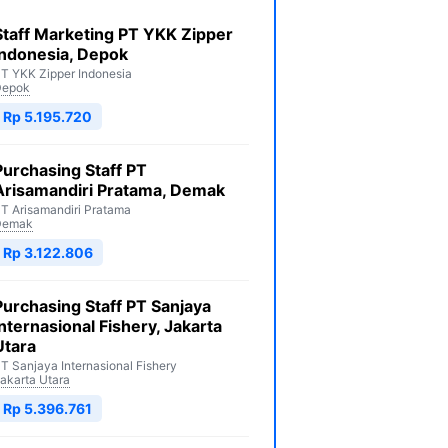
Staff Marketing PT YKK Zipper
Indonesia, Depok
T YKK Zipper Indonesia
Depok
Rp 5.195.720
Purchasing Staff PT
Arisamandiri Pratama, Demak
T Arisamandiri Pratama
Demak
Rp 3.122.806
Purchasing Staff PT Sanjaya
Internasional Fishery, Jakarta
Utara
T Sanjaya Internasional Fishery
akarta Utara
Rp 5.396.761