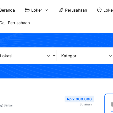
Beranda
Loker
Perusahaan
Loke
Gaji Perusahaan
Rp 2.000.000
Bulanan
Banjar
ro)