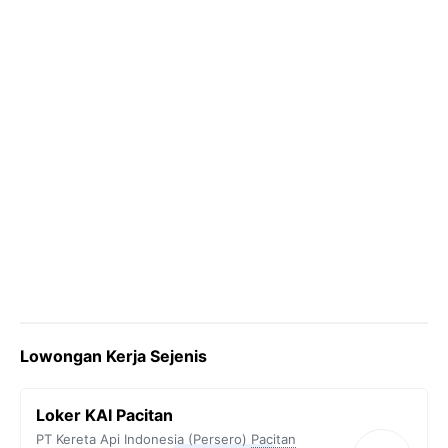
k
m
p
k
Lowongan Kerja Sejenis
Loker KAI Pacitan
PT Kereta Api Indonesia (Persero)
Pacitan