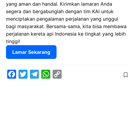
yang aman dan handal. Kirimkan lamaran Anda
segera dan bergabunglah dengan tim KAI untuk
menciptakan pengalaman perjalanan yang unggul
bagi masyarakat. Bersama-sama, kita bisa membawa
perjalanan kereta api Indonesia ke tingkat yang lebih
tinggi!
Lamar Sekarang
F
T
T
W
C
a
w
e
h
o
c
i
l
a
p
e
t
e
t
y
b
t
g
s
L
o
e
r
A
i
o
r
a
p
n