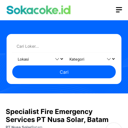
Langsung
M
ke
isi
Cari
Specialist Fire Emergency
Services PT Nusa Solar, Batam
PT Nusa Solar
Batam