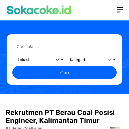
Langsung
M
ke
isi
Cari
Rekrutmen PT Berau Coal Posisi
Engineer, Kalimantan Timur
PT Berau Coal
Berau