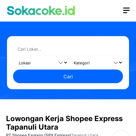
Langsung
M
ke
isi
Cari
Lowongan Kerja Shopee Express
Tapanuli Utara
PT Shopee Express (SPX Express)
Tapanuli Utara