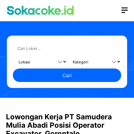
Langsung
M
ke
isi
Cari
Lowongan Kerja PT Samudera
Mulia Abadi Posisi Operator
Excavator, Gorontalo