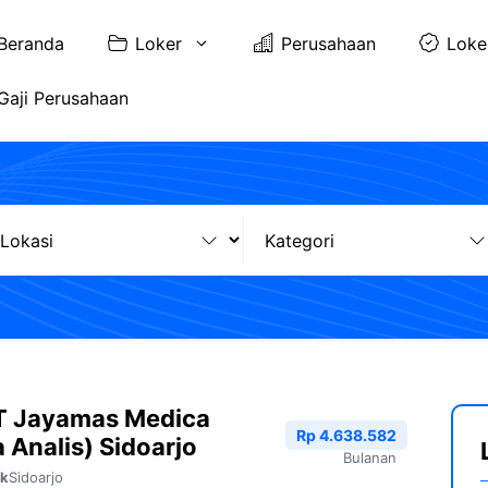
Beranda
Loker
Perusahaan
Loke
Gaji Perusahaan
T Jayamas Medica
Rp 4.638.582
a Analis) Sidoarjo
Bulanan
Sidoarjo
bk