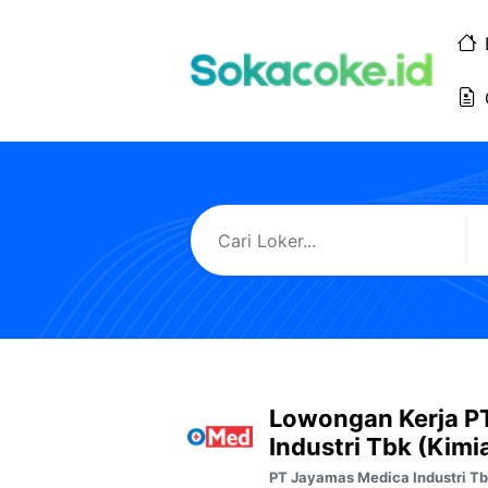
Langsung
ke
isi
Lowongan Kerja P
Industri Tbk (Kimi
PT Jayamas Medica Industri T