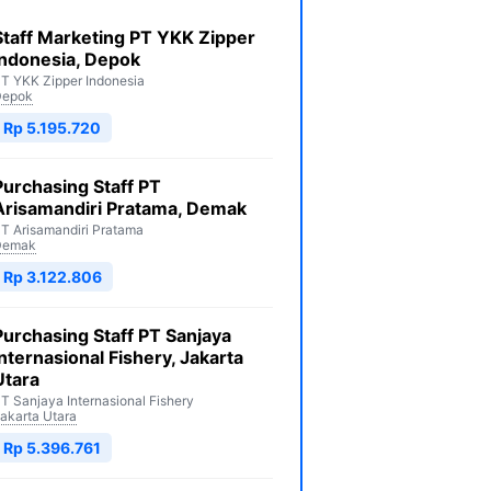
Staff Marketing PT YKK Zipper
Indonesia, Depok
T YKK Zipper Indonesia
Depok
Rp 5.195.720
Purchasing Staff PT
Arisamandiri Pratama, Demak
T Arisamandiri Pratama
Demak
Rp 3.122.806
Purchasing Staff PT Sanjaya
Internasional Fishery, Jakarta
Utara
T Sanjaya Internasional Fishery
akarta Utara
Rp 5.396.761