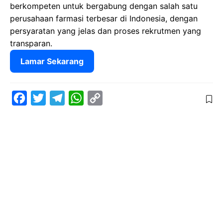
berkompeten untuk bergabung dengan salah satu
perusahaan farmasi terbesar di Indonesia, dengan
persyaratan yang jelas dan proses rekrutmen yang
transparan.
Lamar Sekarang
F
T
T
W
C
a
w
e
h
o
c
i
l
a
p
e
t
e
t
y
b
t
g
s
L
o
e
r
A
i
o
r
a
p
n
k
m
p
k