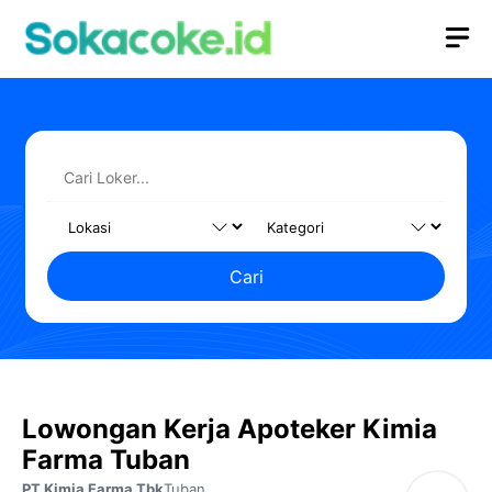
Langsung
M
ke
isi
Cari
Lowongan Kerja Apoteker Kimia
Farma Tuban
PT Kimia Farma Tbk
Tuban