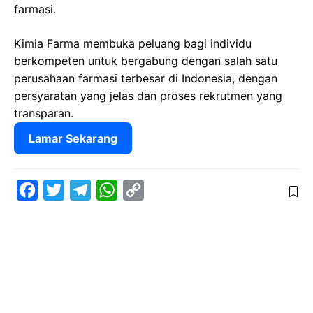
farmasi.
Kimia Farma membuka peluang bagi individu
berkompeten untuk bergabung dengan salah satu
perusahaan farmasi terbesar di Indonesia, dengan
persyaratan yang jelas dan proses rekrutmen yang
transparan.
Lamar Sekarang
F
T
T
W
C
a
w
e
h
o
c
i
l
a
p
e
t
e
t
y
b
t
g
s
L
o
e
r
A
i