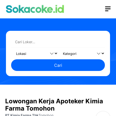
Langsung
M
ke
isi
Cari
Lowongan Kerja Apoteker Kimia
Farma Tomohon
PT Kimia Farma Tbk
Tomohon