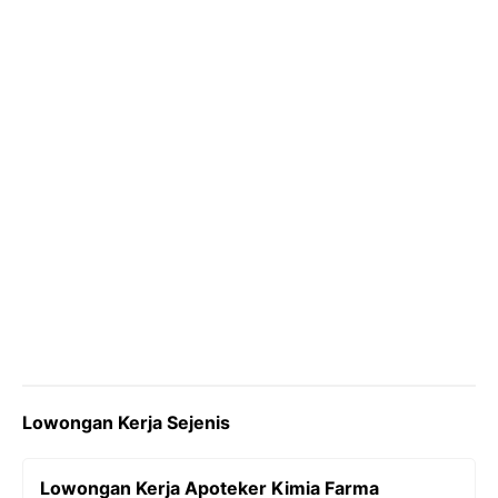
o
r
a
p
n
k
m
p
k
Lowongan Kerja Sejenis
Lowongan Kerja Apoteker Kimia Farma