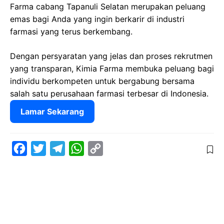
Farma cabang Tapanuli Selatan merupakan peluang
emas bagi Anda yang ingin berkarir di industri
farmasi yang terus berkembang.
Dengan persyaratan yang jelas dan proses rekrutmen
yang transparan, Kimia Farma membuka peluang bagi
individu berkompeten untuk bergabung bersama
salah satu perusahaan farmasi terbesar di Indonesia.
Lamar Sekarang
F
T
T
W
C
a
w
e
h
o
c
i
l
a
p
e
t
e
t
y
b
t
g
s
L
o
e
r
A
i