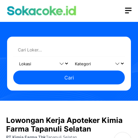
Langsung
M
ke
isi
Cari
Lowongan Kerja Apoteker Kimia
Farma Tapanuli Selatan
PT Kimia Farma Tbk
Tapanuli Selatan