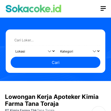
Langsung
M
ke
isi
Cari
Lowongan Kerja Apoteker Kimia
Farma Tana Toraja
PT Kimia Farma Tbk
Tana Toraja