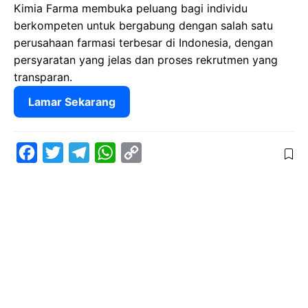
Kimia Farma membuka peluang bagi individu
berkompeten untuk bergabung dengan salah satu
perusahaan farmasi terbesar di Indonesia, dengan
persyaratan yang jelas dan proses rekrutmen yang
transparan.
Lamar Sekarang
F
T
T
W
C
a
w
e
h
o
c
i
l
a
p
e
t
e
t
y
b
t
g
s
L
o
e
r
A
i
o
r
a
p
n
k
m
p
k