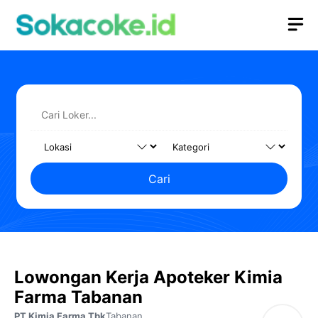
Langsung
M
ke
isi
Cari
Lowongan Kerja Apoteker Kimia
Farma Tabanan
PT Kimia Farma Tbk
Tabanan