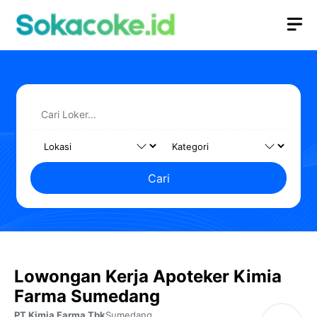
Langsung
M
ke
isi
Cari
Lowongan Kerja Apoteker Kimia
Farma Sumedang
PT Kimia Farma Tbk
Sumedang