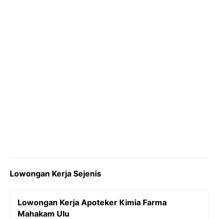
k
m
p
k
Lowongan Kerja Sejenis
Lowongan Kerja Apoteker Kimia Farma
Mahakam Ulu