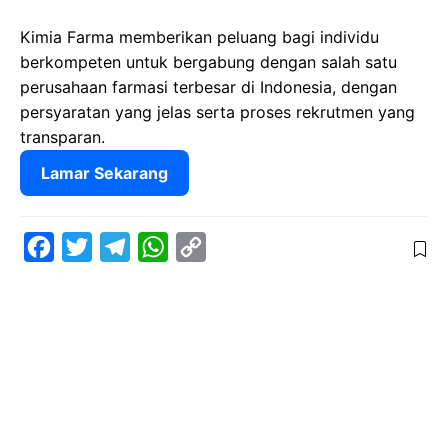
Kimia Farma memberikan peluang bagi individu
berkompeten untuk bergabung dengan salah satu
perusahaan farmasi terbesar di Indonesia, dengan
persyaratan yang jelas serta proses rekrutmen yang
transparan.
Lamar Sekarang
F
T
T
W
C
a
w
e
h
o
c
i
l
a
p
e
t
e
t
y
b
t
g
s
L
o
e
r
A
i
o
r
a
p
n