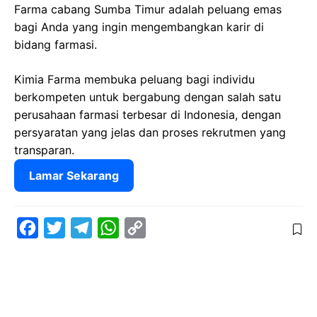
Farma cabang Sumba Timur adalah peluang emas
bagi Anda yang ingin mengembangkan karir di
bidang farmasi.
Kimia Farma membuka peluang bagi individu
berkompeten untuk bergabung dengan salah satu
perusahaan farmasi terbesar di Indonesia, dengan
persyaratan yang jelas dan proses rekrutmen yang
transparan.
Lamar Sekarang
F
T
T
W
C
a
w
e
h
o
c
i
l
a
p
e
t
e
t
y
b
t
g
s
L