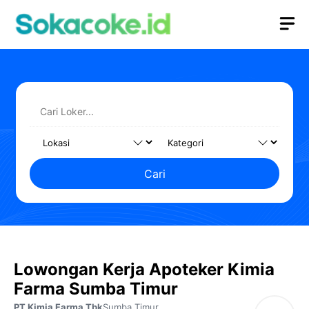
Langsung
M
ke
isi
Cari
Lowongan Kerja Apoteker Kimia
Farma Sumba Timur
PT Kimia Farma Tbk
Sumba Timur