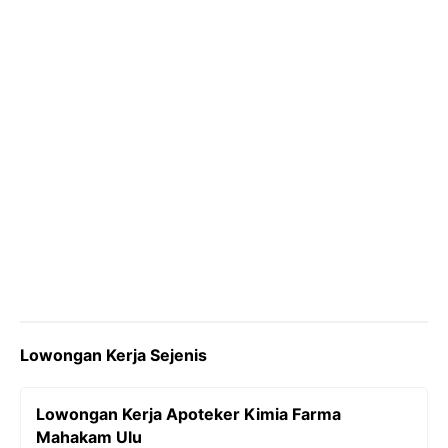
k
m
p
k
Lowongan Kerja Sejenis
Lowongan Kerja Apoteker Kimia Farma
Mahakam Ulu