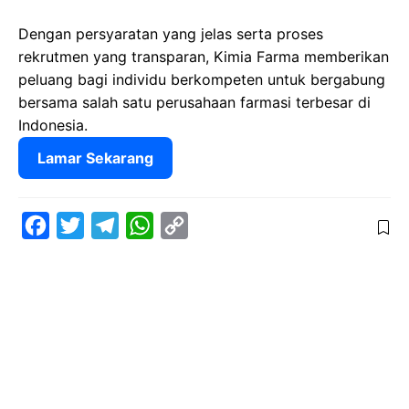
Dengan persyaratan yang jelas serta proses
rekrutmen yang transparan, Kimia Farma memberikan
peluang bagi individu berkompeten untuk bergabung
bersama salah satu perusahaan farmasi terbesar di
Indonesia.
Lamar Sekarang
F
T
T
W
C
a
w
e
h
o
c
i
l
a
p
e
t
e
t
y
b
t
g
s
L
o
e
r
A
i
o
r
a
p
n