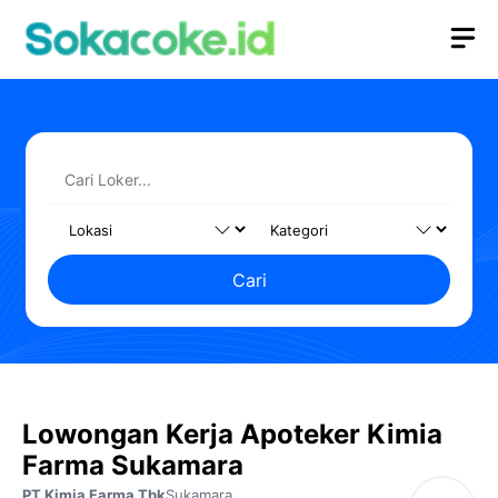
Langsung
M
ke
isi
Cari
Lowongan Kerja Apoteker Kimia
Farma Sukamara
PT Kimia Farma Tbk
Sukamara