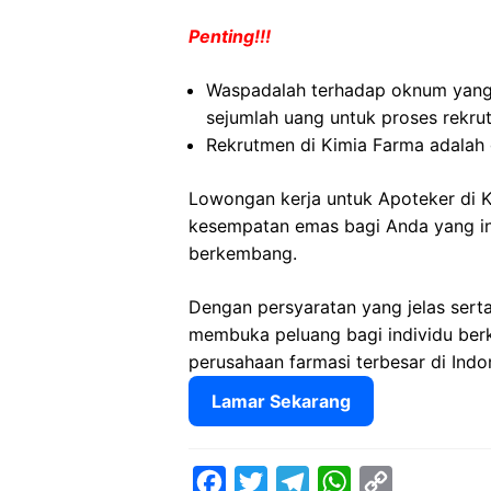
Penting!!!
Waspadalah terhadap oknum yan
sejumlah uang untuk proses rekru
Rekrutmen di Kimia Farma adalah 
Lowongan kerja untuk Apoteker di
kesempatan emas bagi Anda yang ing
berkembang.
Dengan persyaratan yang jelas sert
membuka peluang bagi individu ber
perusahaan farmasi terbesar di Indo
Lamar Sekarang
F
T
T
W
C