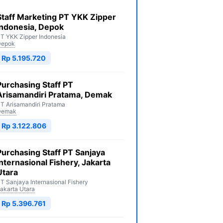
Staff Marketing PT YKK Zipper
Indonesia, Depok
T YKK Zipper Indonesia
Depok
Rp 5.195.720
Purchasing Staff PT
Arisamandiri Pratama, Demak
T Arisamandiri Pratama
Demak
Rp 3.122.806
Purchasing Staff PT Sanjaya
Internasional Fishery, Jakarta
Utara
T Sanjaya Internasional Fishery
akarta Utara
Rp 5.396.761