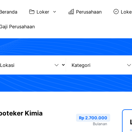
Beranda
Loker
Perusahaan
Loke
Gaji Perusahaan
poteker Kimia
Rp 2.700.000
n
Bulanan