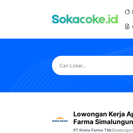
Langsung
ke
isi
Lowongan Kerja A
Farma Simalungu
Simalungun
PT Kimia Farma Tbk