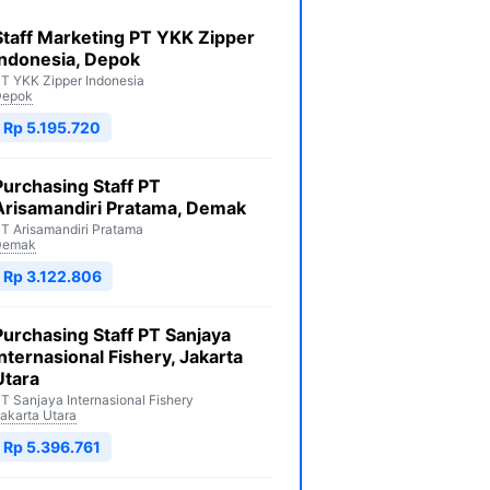
Staff Marketing PT YKK Zipper
Indonesia, Depok
T YKK Zipper Indonesia
Depok
Rp 5.195.720
Purchasing Staff PT
Arisamandiri Pratama, Demak
T Arisamandiri Pratama
Demak
Rp 3.122.806
Purchasing Staff PT Sanjaya
Internasional Fishery, Jakarta
Utara
T Sanjaya Internasional Fishery
akarta Utara
Rp 5.396.761