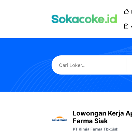
Langsung
ke
isi
Lowongan Kerja A
Farma Siak
Siak
PT Kimia Farma Tbk