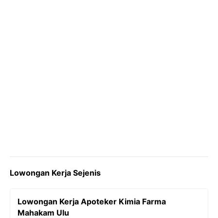
k
m
p
k
Lowongan Kerja Sejenis
Lowongan Kerja Apoteker Kimia Farma
Mahakam Ulu