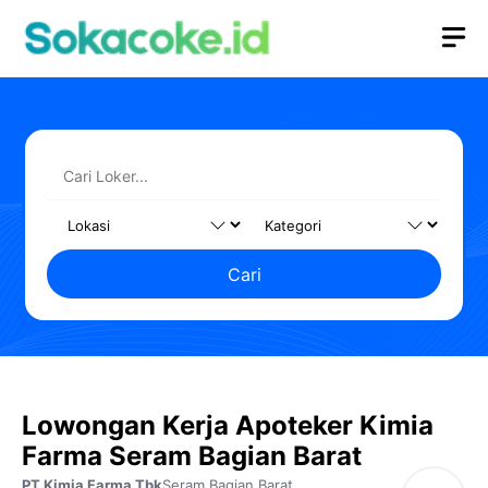
Langsung
M
ke
isi
Cari
Lowongan Kerja Apoteker Kimia
Farma Seram Bagian Barat
PT Kimia Farma Tbk
Seram Bagian Barat