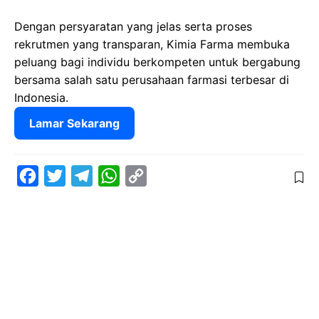
Dengan persyaratan yang jelas serta proses
rekrutmen yang transparan, Kimia Farma membuka
peluang bagi individu berkompeten untuk bergabung
bersama salah satu perusahaan farmasi terbesar di
Indonesia.
Lamar Sekarang
F
T
T
W
C
a
w
e
h
o
c
i
l
a
p
e
t
e
t
y
b
t
g
s
L
o
e
r
A
i
o
r
a
p
n