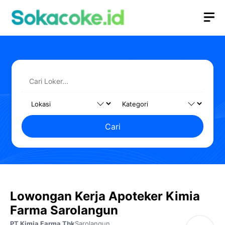
Langsung
M
ke
isi
Cari
Lowongan Kerja Apoteker Kimia
Farma Sarolangun
PT Kimia Farma Tbk
Sarolangun