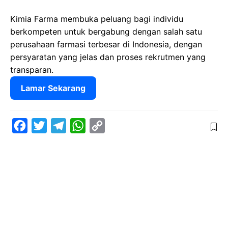
Kimia Farma membuka peluang bagi individu
berkompeten untuk bergabung dengan salah satu
perusahaan farmasi terbesar di Indonesia, dengan
persyaratan yang jelas dan proses rekrutmen yang
transparan.
Lamar Sekarang
F
T
T
W
C
a
w
e
h
o
c
i
l
a
p
e
t
e
t
y
b
t
g
s
L
o
e
r
A
i
o
r
a
p
n