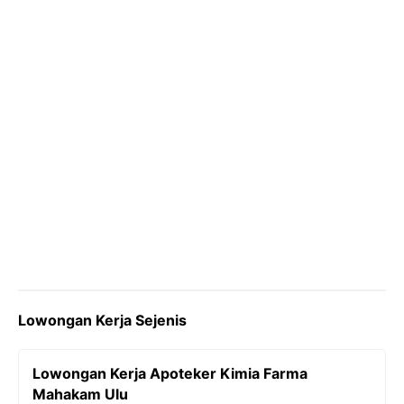
k
m
p
k
Lowongan Kerja Sejenis
Lowongan Kerja Apoteker Kimia Farma
Mahakam Ulu