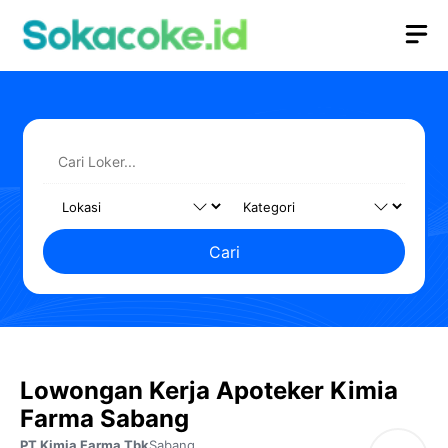
Langsung
M
ke
isi
Cari
Lowongan Kerja Apoteker Kimia
Farma Sabang
PT Kimia Farma Tbk
Sabang