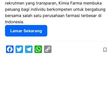
rekrutmen yang transparan, Kimia Farma membuka
peluang bagi individu berkompeten untuk bergabung
bersama salah satu perusahaan farmasi terbesar di
Indonesia.
Lamar Sekarang
F
T
T
W
C
a
w
e
h
o
c
i
l
a
p
e
t
e
t
y
b
t
g
s
L
o
e
r
A
i
o
r
a
p
n
k
m
p
k