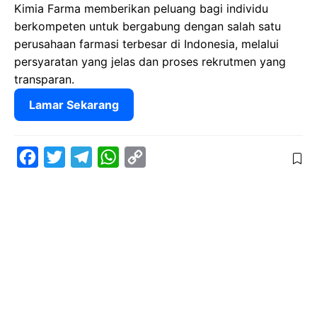
Kimia Farma memberikan peluang bagi individu
berkompeten untuk bergabung dengan salah satu
perusahaan farmasi terbesar di Indonesia, melalui
persyaratan yang jelas dan proses rekrutmen yang
transparan.
Lamar Sekarang
F
T
T
W
C
a
w
e
h
o
c
i
l
a
p
e
t
e
t
y
b
t
g
s
L
o
e
r
A
i
o
r
a
p
n
k
m
p
k