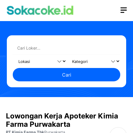
Langsung
M
ke
isi
Cari
Lowongan Kerja Apoteker Kimia
Farma Purwakarta
PT Kimia Farma Tbk
Purwakarta