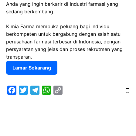
Anda yang ingin berkarir di industri farmasi yang
sedang berkembang.
Kimia Farma membuka peluang bagi individu
berkompeten untuk bergabung dengan salah satu
perusahaan farmasi terbesar di Indonesia, dengan
persyaratan yang jelas dan proses rekrutmen yang
transparan.
Lamar Sekarang
F
T
T
W
C
a
w
e
h
o
c
i
l
a
p
e
t
e
t
y
b
t
g
s
L
o
e
r
A
i