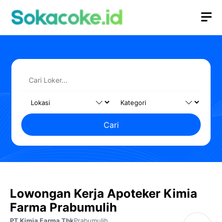
Langsung
M
ke
isi
Cari
Lowongan Kerja Apoteker Kimia
Farma Prabumulih
PT Kimia Farma Tbk
Prabumulih