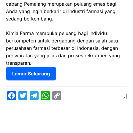
cabang Pemalang merupakan peluang emas bagi
Anda yang ingin berkarir di industri farmasi yang
sedang berkembang.
Kimia Farma membuka peluang bagi individu
berkompeten untuk bergabung dengan salah satu
perusahaan farmasi terbesar di Indonesia, dengan
persyaratan yang jelas dan proses rekrutmen yang
transparan.
Lamar Sekarang
F
T
T
W
C
a
w
e
h
o
c
i
l
a
p
e
t
e
t
y
b
t
g
s
L