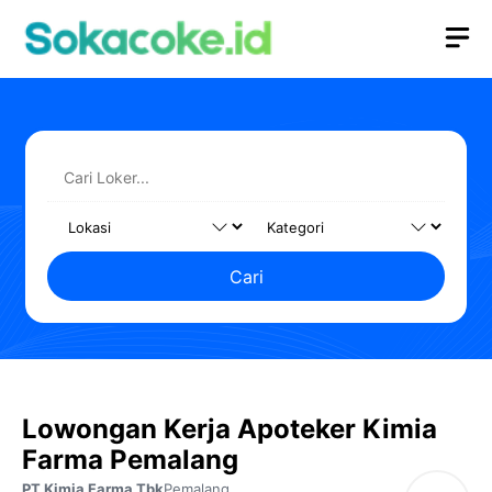
Langsung
M
ke
isi
Cari
Lowongan Kerja Apoteker Kimia
Farma Pemalang
PT Kimia Farma Tbk
Pemalang