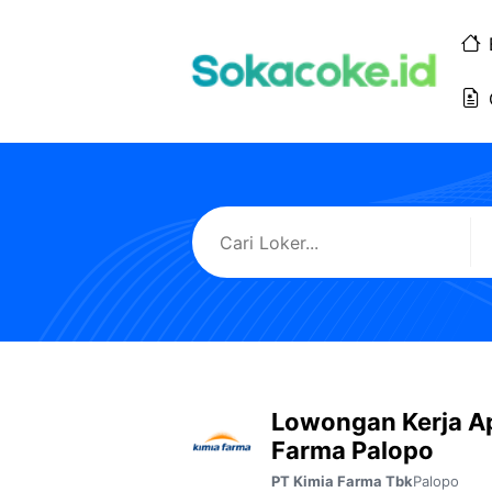
Langsung
ke
isi
Lowongan Kerja A
Farma Palopo
Palopo
PT Kimia Farma Tbk