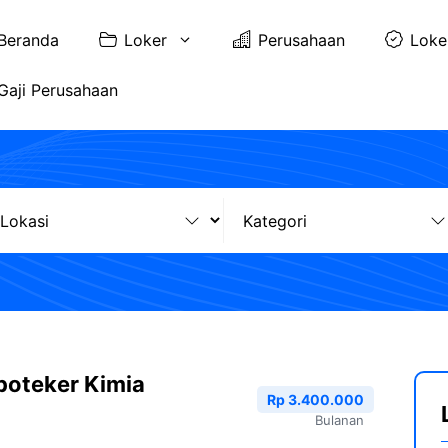
Beranda
Loker
Perusahaan
Loke
Gaji Perusahaan
poteker Kimia
Rp 3.400.000
Bulanan