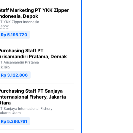
Staff Marketing PT YKK Zipper
Indonesia, Depok
T YKK Zipper Indonesia
Depok
Rp 5.195.720
Purchasing Staff PT
Arisamandiri Pratama, Demak
T Arisamandiri Pratama
Demak
Rp 3.122.806
Purchasing Staff PT Sanjaya
Internasional Fishery, Jakarta
Utara
T Sanjaya Internasional Fishery
akarta Utara
Rp 5.396.761