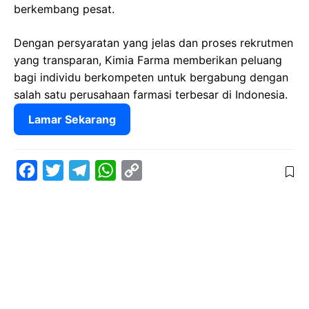
berkembang pesat.
Dengan persyaratan yang jelas dan proses rekrutmen
yang transparan, Kimia Farma memberikan peluang
bagi individu berkompeten untuk bergabung dengan
salah satu perusahaan farmasi terbesar di Indonesia.
Lamar Sekarang
F
T
T
W
C
a
w
e
h
o
c
i
l
a
p
e
t
e
t
y
b
t
g
s
L
o
e
r
A
i
o
r
a
p
n