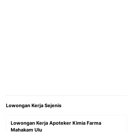
k
m
p
k
Lowongan Kerja Sejenis
Lowongan Kerja Apoteker Kimia Farma
Mahakam Ulu