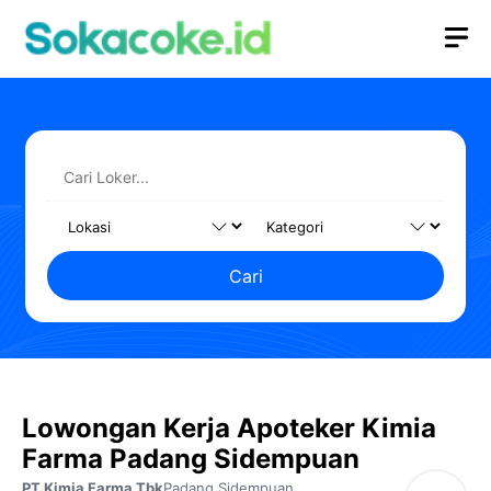
Langsung
M
ke
isi
Cari
Lowongan Kerja Apoteker Kimia
Farma Padang Sidempuan
PT Kimia Farma Tbk
Padang Sidempuan