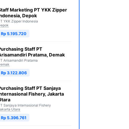
Staff Marketing PT YKK Zipper
Indonesia, Depok
T YKK Zipper Indonesia
Depok
Rp 5.195.720
Purchasing Staff PT
Arisamandiri Pratama, Demak
T Arisamandiri Pratama
Demak
Rp 3.122.806
Purchasing Staff PT Sanjaya
Internasional Fishery, Jakarta
Utara
T Sanjaya Internasional Fishery
akarta Utara
Rp 5.396.761