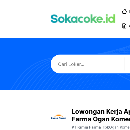
Langsung
ke
isi
Lowongan Kerja A
Farma Ogan Komer
Ogan Komer
PT Kimia Farma Tbk