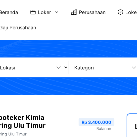
Beranda
Loker
Perusahaan
Loke
Gaji Perusahaan
poteker Kimia
Rp 3.400.000
ing Ulu Timur
Bulanan
ing Ulu Timur