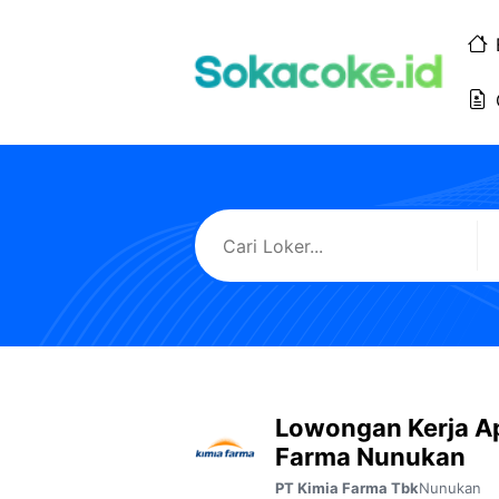
Langsung
ke
isi
Lowongan Kerja A
Farma Nunukan
Nunukan
PT Kimia Farma Tbk