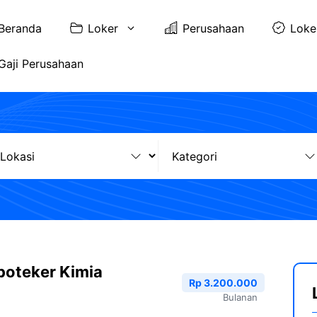
Beranda
Loker
Perusahaan
Loke
Gaji Perusahaan
poteker Kimia
Rp 3.200.000
Bulanan