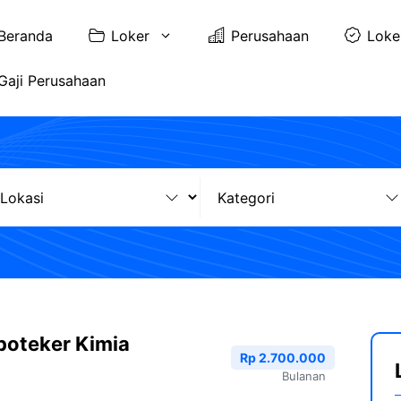
Beranda
Loker
Perusahaan
Loke
Gaji Perusahaan
poteker Kimia
Rp 2.700.000
Bulanan