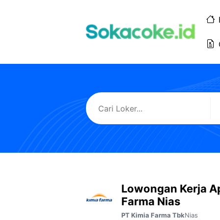
Langsung
ke
isi
Lowongan Kerja A
Farma Nias
Nias
PT Kimia Farma Tbk