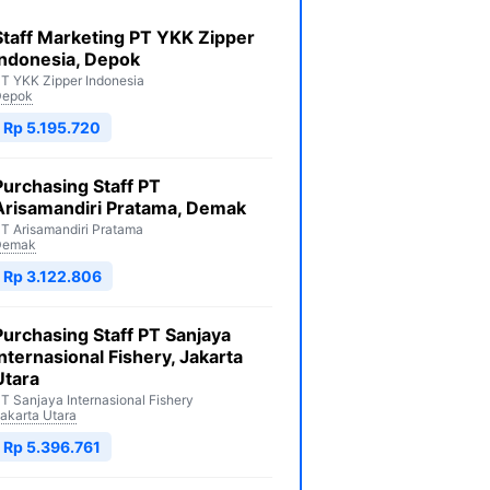
Staff Marketing PT YKK Zipper
Indonesia, Depok
T YKK Zipper Indonesia
Depok
Rp 5.195.720
Purchasing Staff PT
Arisamandiri Pratama, Demak
T Arisamandiri Pratama
Demak
Rp 3.122.806
Purchasing Staff PT Sanjaya
Internasional Fishery, Jakarta
Utara
T Sanjaya Internasional Fishery
akarta Utara
Rp 5.396.761