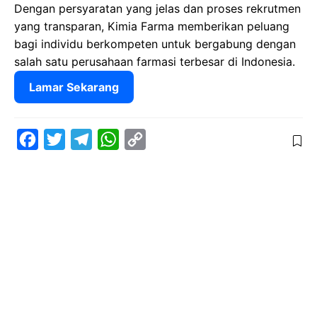
Dengan persyaratan yang jelas dan proses rekrutmen
yang transparan, Kimia Farma memberikan peluang
bagi individu berkompeten untuk bergabung dengan
salah satu perusahaan farmasi terbesar di Indonesia.
Lamar Sekarang
F
T
T
W
C
a
w
e
h
o
c
i
l
a
p
e
t
e
t
y
b
t
g
s
L
o
e
r
A
i
o
r
a
p
n
k
m
p
k