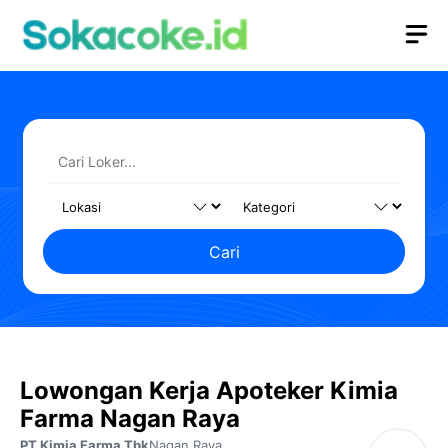
Langsung
M
ke
isi
Cari
Lowongan Kerja Apoteker Kimia
Farma Nagan Raya
PT Kimia Farma Tbk
Nagan Raya