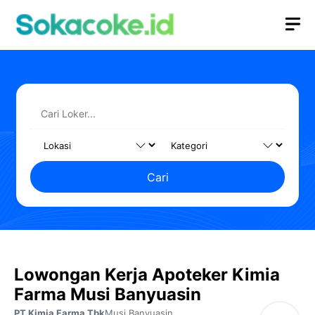
Langsung
M
ke
isi
Cari
Lowongan Kerja Apoteker Kimia
Farma Musi Banyuasin
PT Kimia Farma Tbk
Musi Banyuasin