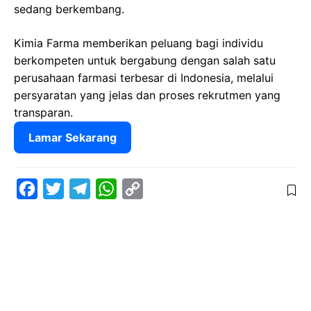
sedang berkembang.
Kimia Farma memberikan peluang bagi individu
berkompeten untuk bergabung dengan salah satu
perusahaan farmasi terbesar di Indonesia, melalui
persyaratan yang jelas dan proses rekrutmen yang
transparan.
Lamar Sekarang
F
T
T
W
C
a
w
e
h
o
c
i
l
a
p
e
t
e
t
y
b
t
g
s
L
o
e
r
A
i