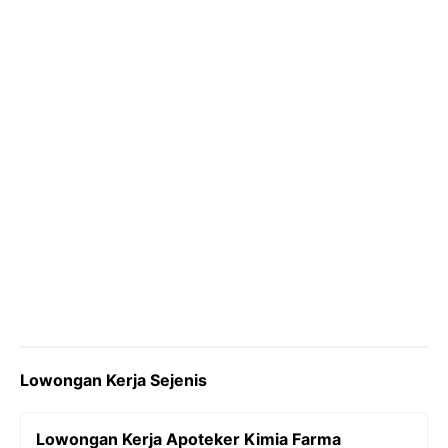
o
r
a
p
n
k
m
p
k
Lowongan Kerja Sejenis
Lowongan Kerja Apoteker Kimia Farma