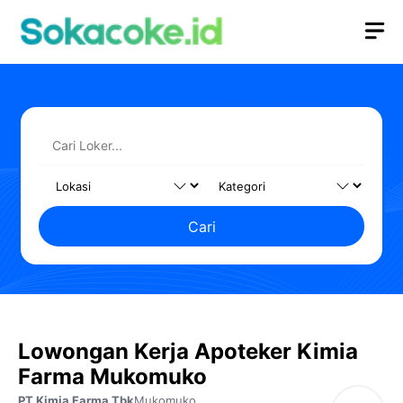
Langsung
M
ke
isi
Cari
Lowongan Kerja Apoteker Kimia
Farma Mukomuko
PT Kimia Farma Tbk
Mukomuko