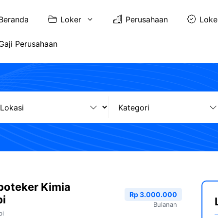
Beranda
Loker
Perusahaan
Loke
Gaji Perusahaan
poteker Kimia
Rp 3.000.000
i
Bulanan
bi