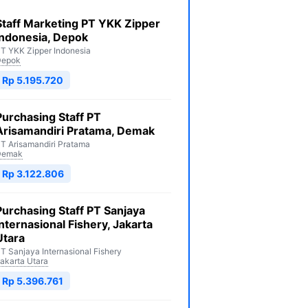
Staff Marketing PT YKK Zipper
Indonesia, Depok
T YKK Zipper Indonesia
Depok
Rp 5.195.720
Purchasing Staff PT
Arisamandiri Pratama, Demak
T Arisamandiri Pratama
Demak
Rp 3.122.806
Purchasing Staff PT Sanjaya
Internasional Fishery, Jakarta
Utara
T Sanjaya Internasional Fishery
akarta Utara
Rp 5.396.761