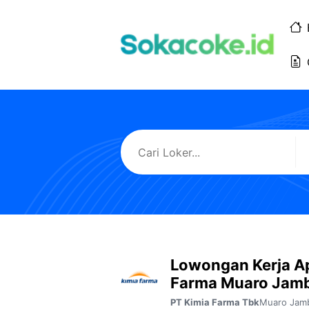
Langsung
ke
isi
Lowongan Kerja A
Farma Muaro Jamb
Muaro Jam
PT Kimia Farma Tbk