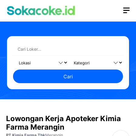
Langsung
M
ke
isi
Cari
Lowongan Kerja Apoteker Kimia
Farma Merangin
PT Kimia Farma Tbk
Merangin