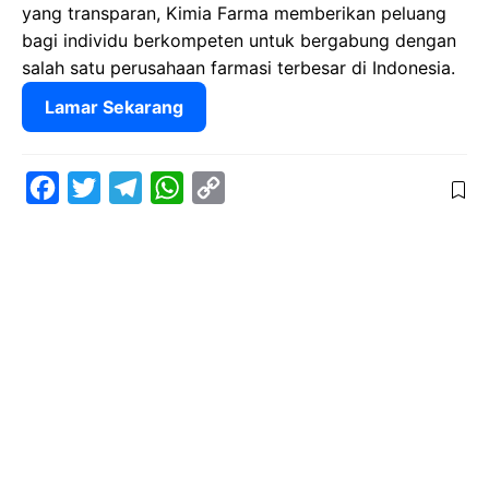
yang transparan, Kimia Farma memberikan peluang
bagi individu berkompeten untuk bergabung dengan
salah satu perusahaan farmasi terbesar di Indonesia.
Lamar Sekarang
F
T
T
W
C
a
w
e
h
o
c
i
l
a
p
e
t
e
t
y
b
t
g
s
L
o
e
r
A
i
o
r
a
p
n
k
m
p
k