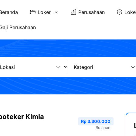
Beranda
Loker
Perusahaan
Loke
Gaji Perusahaan
poteker Kimia
Rp 3.300.000
Bulanan