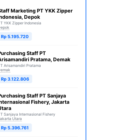
Staff Marketing PT YKK Zipper
Indonesia, Depok
T YKK Zipper Indonesia
Depok
Rp 5.195.720
Purchasing Staff PT
Arisamandiri Pratama, Demak
T Arisamandiri Pratama
Demak
Rp 3.122.806
Purchasing Staff PT Sanjaya
Internasional Fishery, Jakarta
Utara
T Sanjaya Internasional Fishery
akarta Utara
Rp 5.396.761