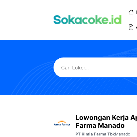
Langsung
ke
isi
Lowongan Kerja A
Farma Manado
Manado
PT Kimia Farma Tbk