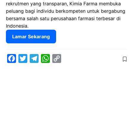
rekrutmen yang transparan, Kimia Farma membuka
peluang bagi individu berkompeten untuk bergabung
bersama salah satu perusahaan farmasi terbesar di
Indonesia.
Lamar Sekarang
F
T
T
W
C
a
w
e
h
o
c
i
l
a
p
e
t
e
t
y
b
t
g
s
L
o
e
r
A
i
o
r
a
p
n
k
m
p
k