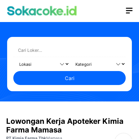
Langsung
M
ke
isi
Cari
Lowongan Kerja Apoteker Kimia
Farma Mamasa
PT Kimia Farma Tbk
Mamasa